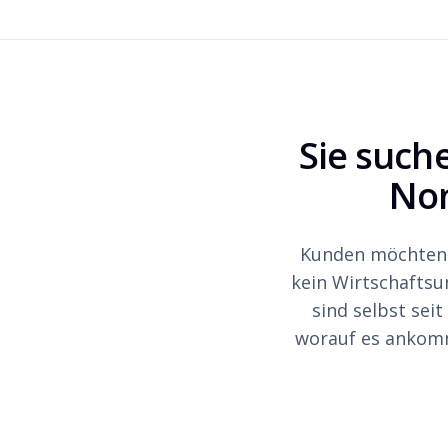
Sie such
Non
Kunden möchten s
kein Wirtschafts
sind selbst sei
worauf es ankomm