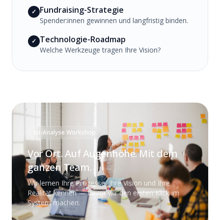
Fundraising-Strategie
✓
Spender:innen gewinnen und langfristig binden.
Technologie-Roadmap
✓
Welche Werkzeuge tragen Ihre Vision?
Ist-Analyse Workshop
Vor Ort. Auf Augenhöhe. Mit dem
ganzen Team.
Wir lernen Ihre Prozesse, Ihre Vision und Ihre
Realität kennen — bevor wir den ersten Klick im
System machen.