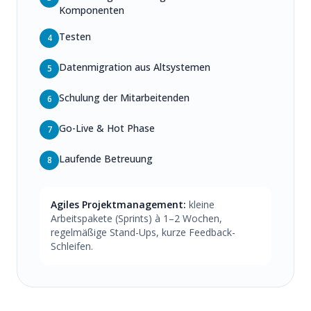
Komponenten
Testen
4
Datenmigration aus Altsystemen
5
Schulung der Mitarbeitenden
6
Go-Live & Hot Phase
7
Laufende Betreuung
8
Agiles Projektmanagement:
kleine
Arbeitspakete (Sprints) à 1–2 Wochen,
regelmäßige Stand-Ups, kurze Feedback-
Schleifen.